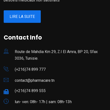
besoins médicaux non satisfaits
LIRE LA SUITE
Contact Info
Route de Mahdia Km 29, Z.I El Amra, BP 20, Sfax
3036, Tunisie.
(+216)74 899 777
contact@pharmacare.tn
(+216)74 899 555
lun- ven: 08h- 17h | sam: 08h-13h