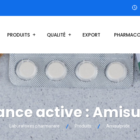
PRODUITS
QUALITÉ
EXPORT
PHARMACO
nce active :
Amisu
Laboratoires pharmacare
Produits
Amisulpride