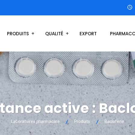
PRODUITS
QUALITÉ
EXPORT
PHARMACO
tance active :
Bacl
Laboratoires pharmacare
Produits
Baclofène