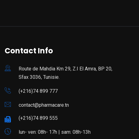
Contact Info
Route de Mahdia Km 29, Z.I El Amra, BP 20,
Sfax 3036, Tunisie.
(+216)74 899 777
contact@pharmacare.tn
(+216)74 899 555
lun- ven: 08h- 17h | sam: 08h-13h