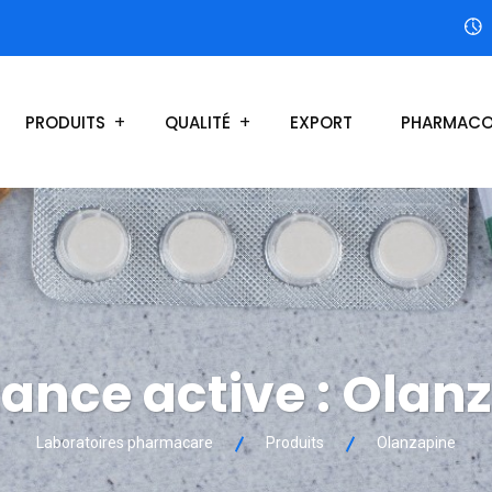
PRODUITS
QUALITÉ
EXPORT
PHARMACO
ance active :
Olanz
Laboratoires pharmacare
Produits
Olanzapine