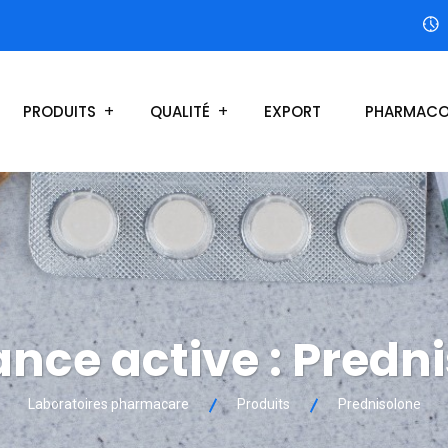
PRODUITS
QUALITÉ
EXPORT
PHARMACO
nce active :
Predni
Laboratoires pharmacare
Produits
Prednisolone