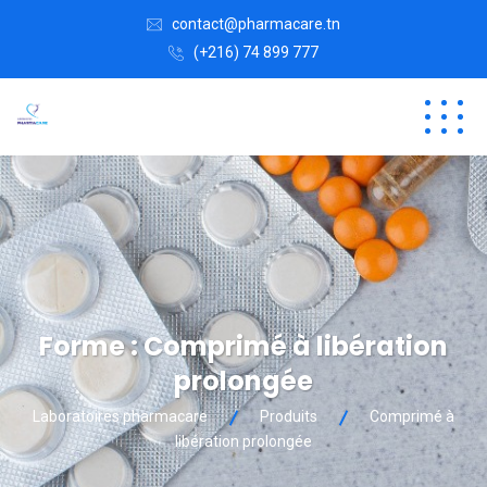
contact@pharmacare.tn
(+216) 74 899 777
Forme :
Comprimé à libération
prolongée
Laboratoires pharmacare
Produits
Comprimé à
libération prolongée