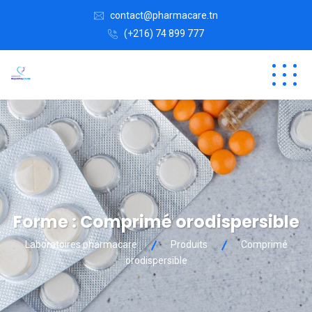
contact@pharmacare.tn
(+216) 74 899 777
Forme :
Comprimé orodispersible
Laboratoires pharmacare
Produits
Comprimé
orodispersible