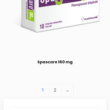
Spascare 160 mg
1
2
→