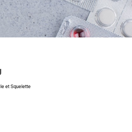
g
e et Squelette