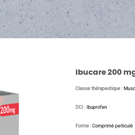
Ibucare 200 m
Classe thérapeutique :
Muscl
DCI :
Ibuprofen
Forme :
Comprimé pelliculé