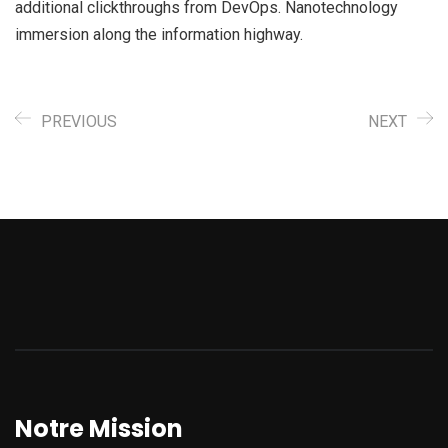
additional clickthroughs from DevOps. Nanotechnology
immersion along the information highway.
PREVIOUS
NEXT
Notre Mission