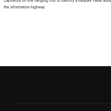
Capitalize on low hanging fruit to identify a ballpark value ad
the information highway.