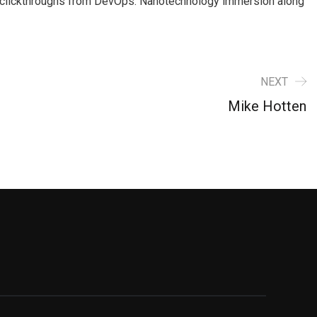
ional clickthroughs from DevOps. Nanotechnology immersion along
NEXT
Mike Hotten