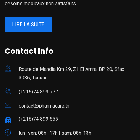
besoins médicaux non satisfaits
LIRE LA SUITE
Contact Info
Route de Mahdia Km 29, Z.I El Amra, BP 20, Sfax
3036, Tunisie.
(+216)74 899 777
contact@pharmacare.tn
(+216)74 899 555
lun- ven: 08h- 17h | sam: 08h-13h