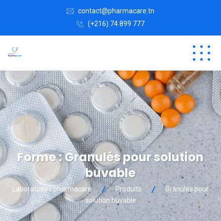
contact@pharmacare.tn
(+216) 74 899 777
Forme :
Granulés pour solution
buvable
Laboratoires pharmacare
Produits
Granulés pour
solution buvable