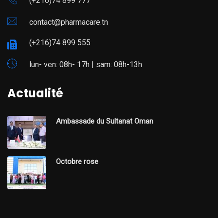
(+216)74 899 777
contact@pharmacare.tn
(+216)74 899 555
lun- ven: 08h- 17h | sam: 08h-13h
Actualité
Ambassade du Sultanat Oman
Octobre rose