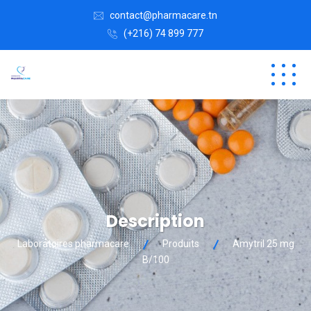
contact@pharmacare.tn
(+216) 74 899 777
Description
Laboratoires pharmacare
Produits
Amytril 25 mg
B/100