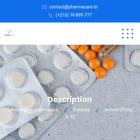
contact@pharmacare.tn
(+216) 74 899 777
Description
Laboratoires pharmacare
Produits
Amytril 25 mg
B/40