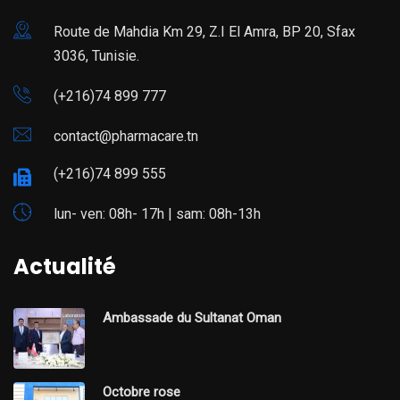
Route de Mahdia Km 29, Z.I El Amra, BP 20, Sfax
3036, Tunisie.
(+216)74 899 777
contact@pharmacare.tn
(+216)74 899 555
lun- ven: 08h- 17h | sam: 08h-13h
Actualité
Ambassade du Sultanat Oman
Octobre rose