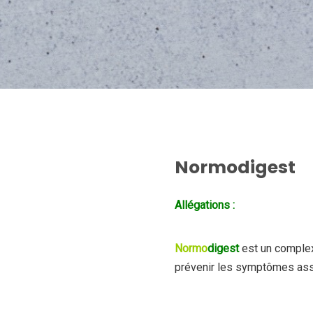
Normodigest
Allégations :
Normo
digest
est un complex
prévenir les symptômes asso