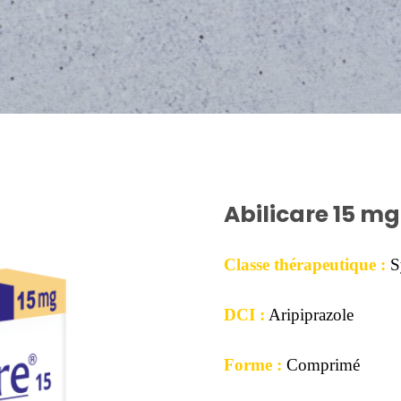
Abilicare 15 mg
Classe thérapeutique :
S
DCI :
Aripiprazole
Forme :
Comprimé