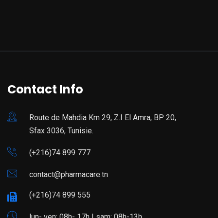
Contact Info
Route de Mahdia Km 29, Z.I El Amra, BP 20,
Sfax 3036, Tunisie.
(+216)74 899 777
contact@pharmacare.tn
(+216)74 899 555
lun- ven: 08h- 17h | sam: 08h-13h